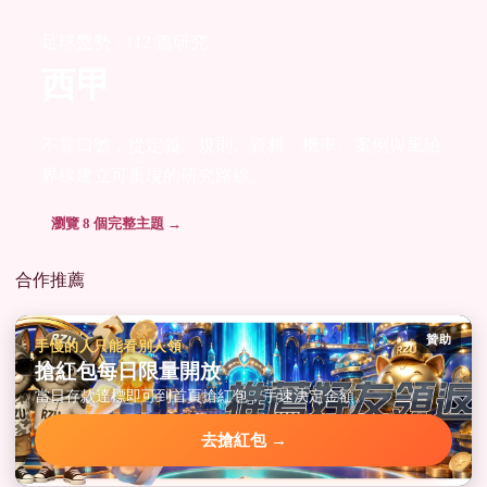
足球盤勢 · 112 篇研究
西甲
不靠口號，從定義、規則、資料、機率、案例與風險
界線建立可重現的研究路線。
瀏覽 8 個完整主題 →
合作推薦
贊助
手慢的人只能看別人領
搶紅包每日限量開放
當日存款達標即可到首頁搶紅包，手速決定金額。
去搶紅包 →