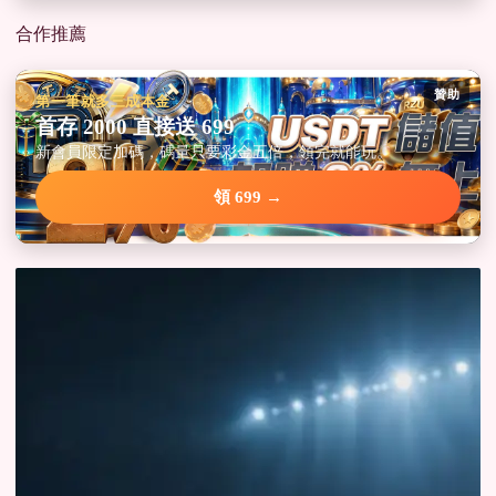
合作推薦
贊助
第一筆就多三成本金
首存 2000 直接送 699
新會員限定加碼，碼量只要彩金五倍，領完就能玩。
領 699 →