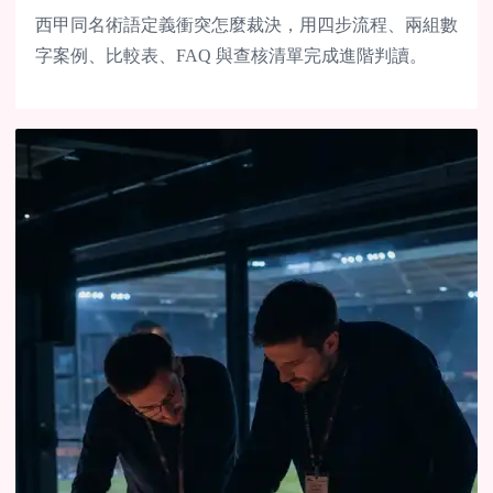
西甲同名術語定義衝突怎麼裁決，用四步流程、兩組數
字案例、比較表、FAQ 與查核清單完成進階判讀。