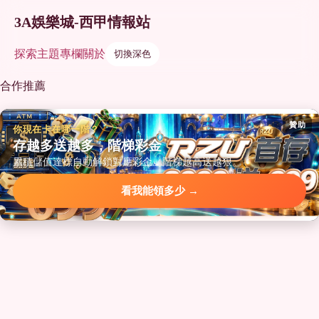
3A娛樂城-西甲情報站
探索
主題
專欄
關於
切換深色
合作推薦
贊助
你現在卡在哪一階？
存越多送越多，階梯彩金
累積儲值達標自動解鎖對應彩金，階梯越高送越狠。
看我能領多少 →