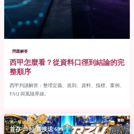
問題解答
西甲怎麼看？從資料口徑到結論的完
整順序
西甲判讀解答：整理定義、規則、資料、指標、案例、
FAQ 與風險界線。
贊助
第一筆就多三成本金
首存 2000 直接送 699