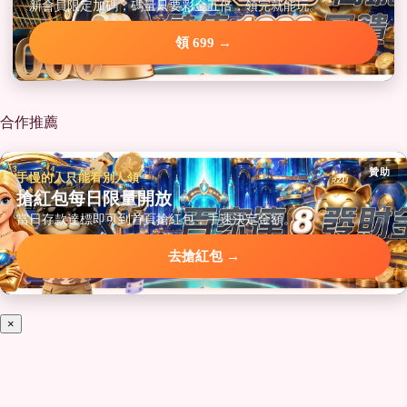
新會員限定加碼，碼量只要彩金五倍，領完就能玩。
領 699 →
合作推薦
贊助
手慢的人只能看別人領
搶紅包每日限量開放
當日存款達標即可到首頁搶紅包，手速決定金額。
去搶紅包 →
×