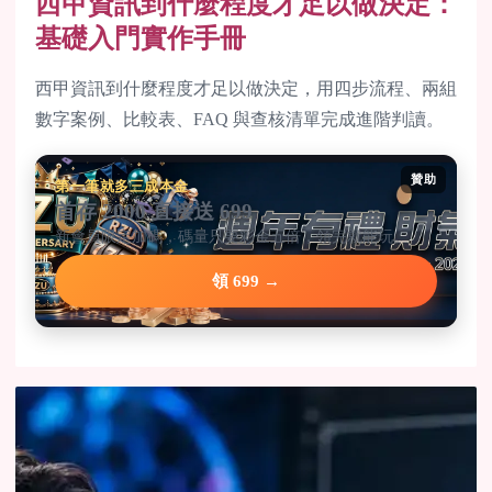
西甲資訊到什麼程度才足以做決定：
基礎入門實作手冊
西甲資訊到什麼程度才足以做決定，用四步流程、兩組
數字案例、比較表、FAQ 與查核清單完成進階判讀。
贊助
第一筆就多三成本金
首存 2000 直接送 699
新會員限定加碼，碼量只要彩金五倍，領完就能玩。
領 699 →