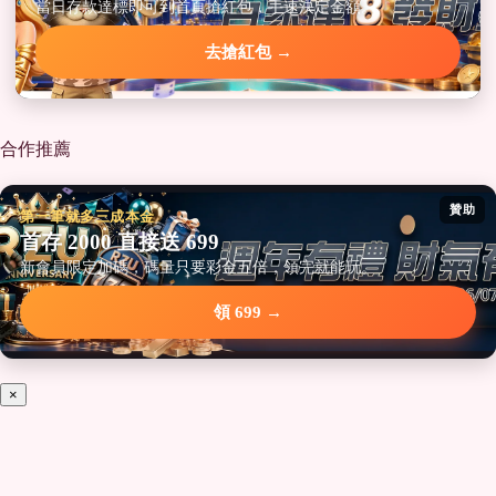
當日存款達標即可到首頁搶紅包，手速決定金額。
去搶紅包 →
合作推薦
贊助
第一筆就多三成本金
首存 2000 直接送 699
新會員限定加碼，碼量只要彩金五倍，領完就能玩。
領 699 →
×