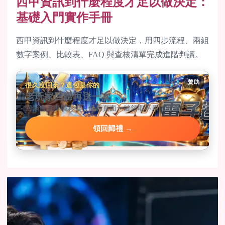
西甲資訊到什麼程度才足以做決定：
基礎入門實作手冊
西甲資訊到什麼程度才足以做決定，用四步流程、兩組
數字案例、比較表、FAQ 與查核清單完成進階判讀。
贊助
很久沒回來？這包是你的
老玩家回歸再送一次
回鍋會員專屬彩金，優惠頁面一鍵領取不用問客服。
領回歸禮 →