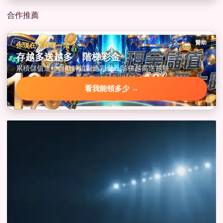
合作推薦
贊助
你現在卡在哪一階？
存越多送越多，階梯彩金
累積儲值達標自動解鎖對應彩金，階梯越高送越狠。
看我能領多少 →