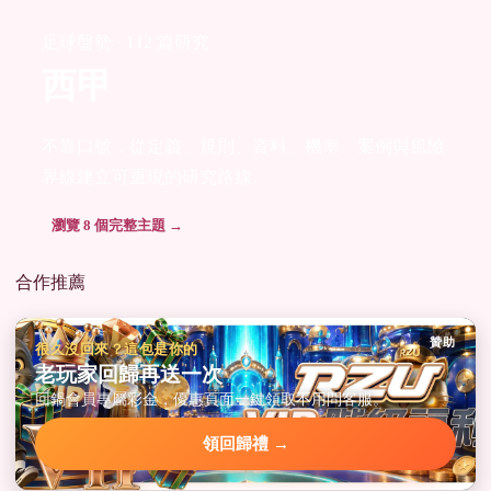
足球盤勢 · 112 篇研究
西甲
不靠口號，從定義、規則、資料、機率、案例與風險
界線建立可重現的研究路線。
瀏覽 8 個完整主題 →
合作推薦
贊助
很久沒回來？這包是你的
老玩家回歸再送一次
回鍋會員專屬彩金，優惠頁面一鍵領取不用問客服。
領回歸禮 →