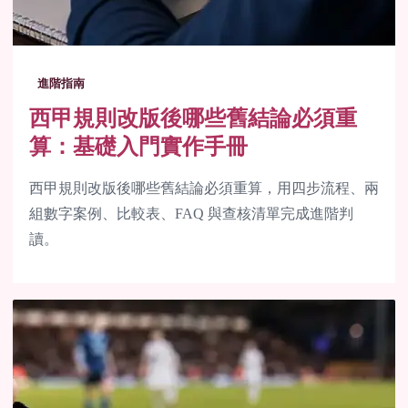
進階指南
西甲規則改版後哪些舊結論必須重
算：基礎入門實作手冊
西甲規則改版後哪些舊結論必須重算，用四步流程、兩
組數字案例、比較表、FAQ 與查核清單完成進階判
讀。