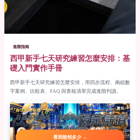
進階指南
西甲新手七天研究練習怎麼安排：基
礎入門實作手冊
西甲新手七天研究練習怎麼安排，用四步流程、兩組數
字案例、比較表、FAQ 與查核清單完成進階判讀。
贊助
你現在卡在哪一階？
存越多送越多，階梯彩金
累積儲值達標自動解鎖對應彩金，階梯越高送越狠。
看我能領多少 →