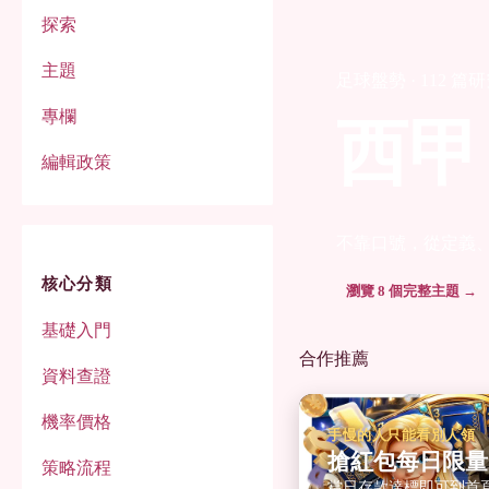
探索
主題
足球盤勢 · 112 篇
專欄
西甲
編輯政策
不靠口號，從定義
核心分類
瀏覽 8 個完整主題 →
基礎入門
合作推薦
資料查證
機率價格
手慢的人只能看別人領
搶紅包每日限量
策略流程
當日存款達標即可到首