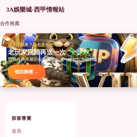
3A娛樂城-西甲情報站
合作推薦
很久沒回來？這包是你的
老玩家回歸再送一次
回鍋會員專屬彩金，優惠頁面一鍵領取不用問客服。
領回歸禮 →
探索導覽
首頁