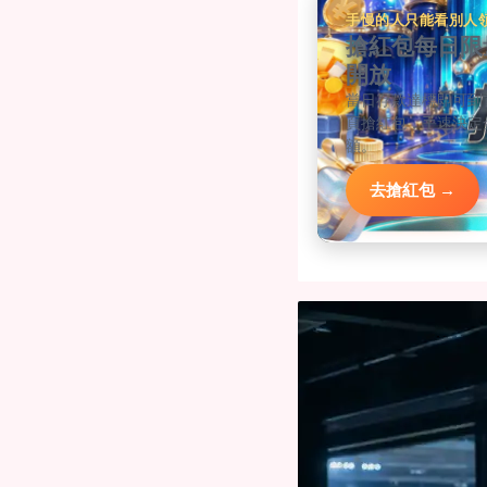
手慢的人只能看別人
搶紅包每日限
開放
當日存款達標即可到
頁搶紅包，手速決定
額。
去搶紅包 →