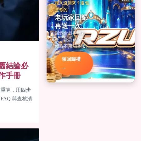
很久沒回來？這包
是你的
老玩家回歸
再送一次
回鍋會員專屬彩
金，優惠頁面一鍵
領取不用問客服。
領回歸禮
舊結論必
→
作手冊
須重算，用四步
AQ 與查核清