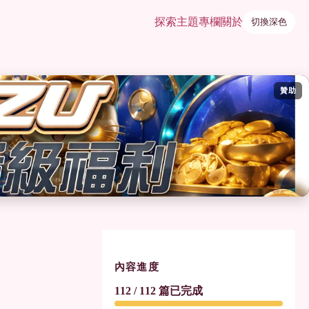
探索
主題
專欄
關於
切換深色
贊助
內容進度
112 / 112 篇已完成