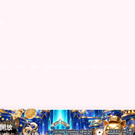
研究
、規則、資料、機率、案例與風險界線建立可重現的研究路線。
開放
頁搶紅包，手速決定金額。