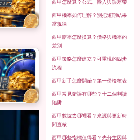
西甲怎麼算？公式、輸入與誤差帶
西甲機率如何理解？別把短期結果
當規律
西甲賠率怎麼換算？價格與機率的
差別
贊助
西甲策略怎麼建立？可重現的四步
流程
西甲新手怎麼開始？第一份檢核表
西甲常見錯誤有哪些？十二個判讀
陷阱
西甲數據去哪裡看？來源與更新時
間查核
西甲哪些指標值得看？先分主因與