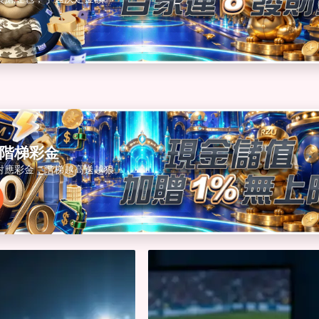
階梯彩金
對應彩金，階梯越高送越狠。