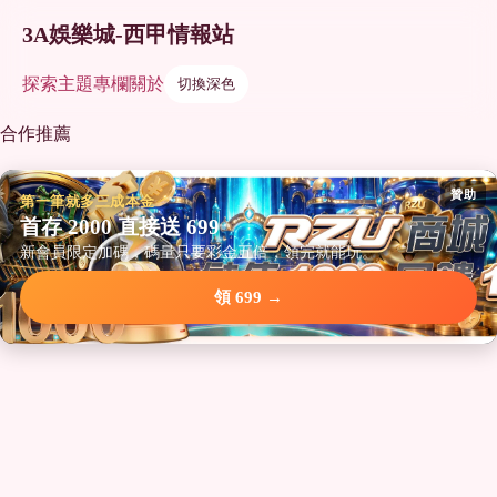
3A娛樂城-西甲情報站
探索
主題
專欄
關於
切換深色
合作推薦
贊助
第一筆就多三成本金
首存 2000 直接送 699
新會員限定加碼，碼量只要彩金五倍，領完就能玩。
領 699 →